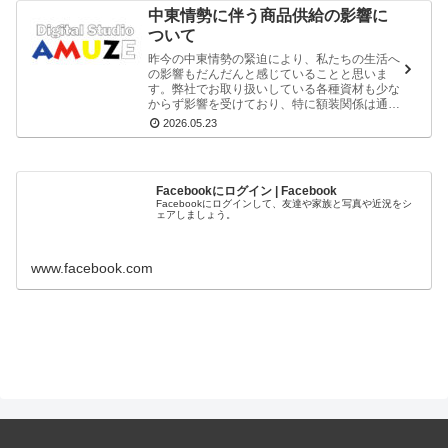
中東情勢に伴う商品供給の影響に
ついて
昨今の中東情勢の緊迫により、私たちの生活へ
の影響もだんだんと感じていることと思いま
す。弊社でお取り扱いしている各種資材も少な
からず影響を受けており、特に額装関係は通常
供給が難しくなってきております。額屋さんに
2026.05.23
お話をお伺いしたところ、梱包資材…
Facebookにログイン | Facebook
Facebookにログインして、友達や家族と写真や近況をシ
ェアしましょう。
www.facebook.com