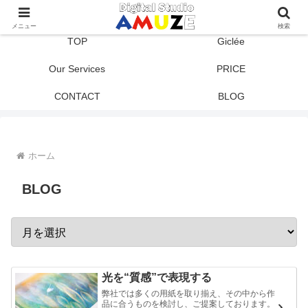
メニュー
検索
TOP
Giclée
Our Services
PRICE
CONTACT
BLOG
ホーム
BLOG
ア
ー
カ
光を“質感”で表現する
イ
弊社では多くの用紙を取り揃え、その中から作
ブ
品に合うものを検討し、ご提案しております。