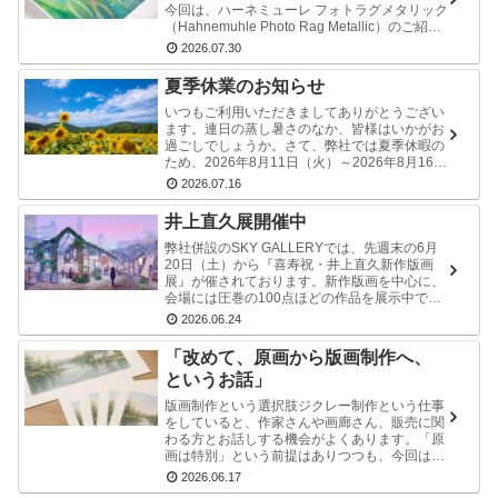
今回は、ハーネミューレ フォトラグメタリック
（Hahnemuhle Photo Rag Metallic）のご紹介
とともに、用紙選びにおいて「固定観念を持
2026.07.30
た…
夏季休業のお知らせ
いつもご利用いただきましてありがとうござい
ます。連日の蒸し暑さのなか、皆様はいかがお
過ごしでしょうか。さて、弊社では夏季休暇の
ため、2026年8月11日（火）～2026年8月16日
（日）の期間は休業とさせていただきます。制
2026.07.16
作をご検討のお客様…
井上直久展開催中
弊社併設のSKY GALLERYでは、先週末の6月
20日（土）から『喜寿祝・井上直久新作版画
展』が催されております。新作版画を中心に、
会場には圧巻の100点ほどの作品を展示中で
す。ファンには垂涎ものの作品も？！もしかす
2026.06.24
ると今だけしか見られな…
「改めて、原画から版画制作へ、
というお話」
版画制作という選択肢ジクレー制作という仕事
をしていると、作家さんや画廊さん、販売に関
わる方とお話しする機会がよくあります。「原
画は特別」という前提はありつつも、今回は少
しだけ、原画販売のその先にある作品そのもの
2026.06.17
の可能性について書いてみたいと…