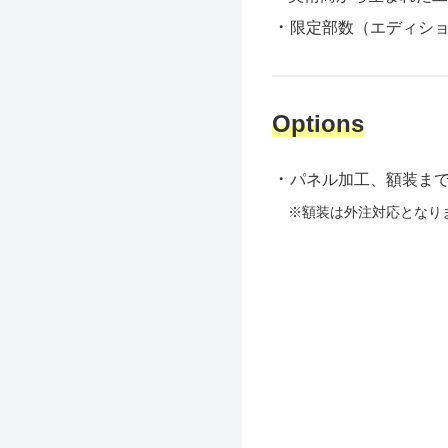
・
限定部数（エディシ
Options
・
パネル加工、額装ま
※額装は外注対応となり