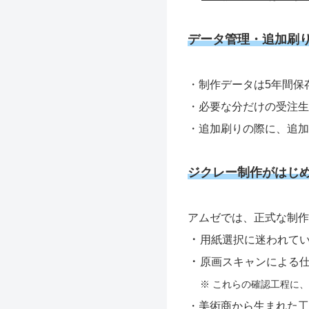
データ管理・追加刷
・制作データは5年間保
・必要な分だけの受注生
・追加刷りの際に、追加
ジクレー制作がはじ
アムゼでは、正式な制作
・
用紙選択に迷われて
・
原画スキャンによる
※ これらの確認工程に
・美術商から生まれた工