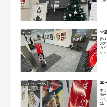
ステ
☆
amuze
皆様
月末
カイ
して
本
スカイギャラリー催し
本日
版画
非お
(土) 