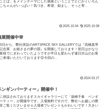
ことば」をメインテーマにした個展ということでとにかくいろん
こちゃんがいっぱい！気づき、希望、励まし、そっと寄...
2025.10.04
2025.10.08
個展開催中🌸
20日から、弊社併設のARTSPACE SKY GALLERYでは『高橋真琴
記念展 お姫さまの夢の国』を開催しております！初日はかなり
客様でにぎわっていたようですが平日も変わらず連日沢山のお客
ご来場いただいております😊今回の...
2024.03.27
ペンギンパーティー」開催中！
に併設されておりますスカイギャラリーにて「坂崎千春 ペンギ
ーティー」が開催中です。入場無料ですので、弊社へお越しの際
非ご覧くださいませ☺️入場者プレゼントもかわいいです！大きい