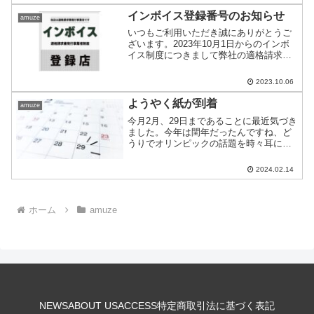
混み合いますので、制作をご検討のお客
様がいらっし...
インボイス登録番号のお知らせ
amuze
いつもご利用いただき誠にありがとうご
ざいます。2023年10月1日からのインボ
イス制度につきまして弊社の適格請求書
発行事業者の登録が完了しておりますの
でお知らせいたします。●登録番号：
2023.10.06
T2010001141641●登録年月日 / 令和５年
１...
ようやく紙が到着
amuze
今月2月、29日まであることに最近気づき
ました。今年は閏年だったんですね、ど
うりでオリンピックの話題を時々耳にし
てたんですね。（気づくの遅い！）と、
いうことは2月末納期が1日伸びたという
2024.02.14
ことですね、ポジティブに考えましょ
う。一年の内、1月は...
ホーム
amuze
NEWS
ABOUT US
ACCESS
特定商取引法に基づく表記