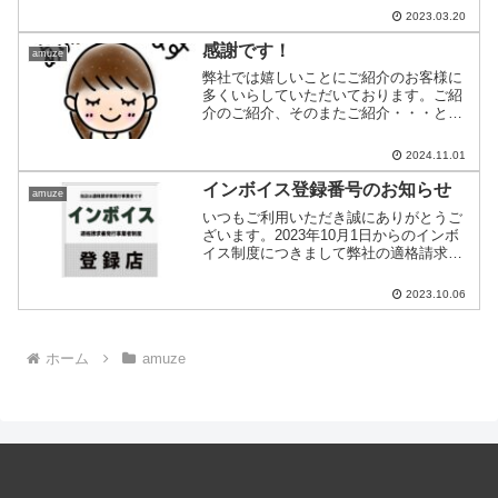
2023.03.20
感謝です！
amuze
弊社では嬉しいことにご紹介のお客様に
多くいらしていただいております。ご紹
介のご紹介、そのまたご紹介・・・とい
うようにつながっているのが実感できま
す。何人かのお客様をご紹介していただ
2024.11.01
き、後になって実はあの方とあの方はお
知り合いだったのか！と気...
インボイス登録番号のお知らせ
amuze
いつもご利用いただき誠にありがとうご
ざいます。2023年10月1日からのインボ
イス制度につきまして弊社の適格請求書
発行事業者の登録が完了しておりますの
でお知らせいたします。●登録番号：
2023.10.06
T2010001141641●登録年月日 / 令和５年
１...
ホーム
amuze